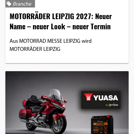
Branche
Einverständnis-Optionen des Benutzers
MOTORRÄDER LEIPZIG 2027: Neuer
Cookie Laufzeit:
Name – neuer Look – neuer Termin
1 Jahr
Aus MOTORRAD MESSE LEIPZIG wird
MOTORRÄDER LEIPZIG
EXTERNE MEDIEN
Um Inhalte von Videoplattformen und
Social Media Plattformen anzeigen zu
können, werden von diesen externen
Medien Cookies gesetzt.
YouTube
Vimeo