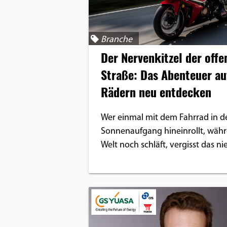
Benutzers
Cookie
Laufzeit:
Branche
1 Jahr
Der Nervenkitzel der offe
Straße: Das Abenteuer au
Rädern neu entdecken
EXTERNE MEDIEN
Um Inhalte von Videoplattformen und
Wer einmal mit dem Fahrrad in d
Social Media Plattformen anzeigen zu
Sonnenaufgang hineinrollt, währ
können, werden von diesen externen
Welt noch schläft, vergisst das nie
Medien Cookies gesetzt.
YouTube
Vimeo