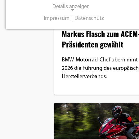
Details anzeigen
Impressum
|
Datenschutz
Branche
NOTWENDIGE COOKIES
Markus Flasch zum ACEM
Notwendige Cookies ermöglichen
Präsidenten gewählt
grundlegende Funktionen und sind für die
einwandfreie Funktion der Website
BMW-Motorrad-Chef übernimmt a
erforderlich.
2026 die Führung des europäisc
Herstellerverbands.
Einverständnis-Cookie
Name:
cookie_consent
Zweck:
Dieser Cookie speichert die
ausgewählten
Einverständnis-Optionen des