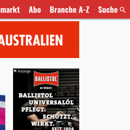
bmarkt
Abo
Branche A-Z
Suche
Anzeige