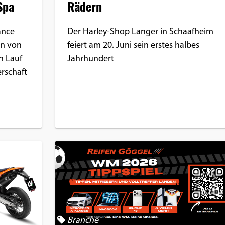
Spa
Rädern
ance
Der Harley-Shop Langer in Schaafheim
n von
feiert am 20. Juni sein erstes halbes
n Lauf
Jahrhundert
rschaft
Branche