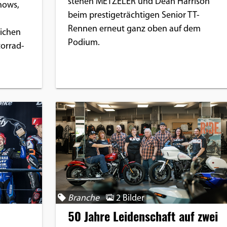
stehen METZELER und Dean Harrison
hows,
beim prestigeträchtigen Senior TT-
Rennen erneut ganz oben auf dem
ichen
Podium.
torrad-
Branche
2 Bilder
50 Jahre Leidenschaft auf zwei