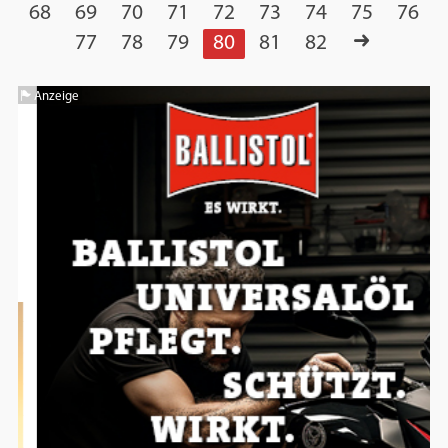
68
69
70
71
72
73
74
75
76
77
78
79
80
81
82
Anzeige