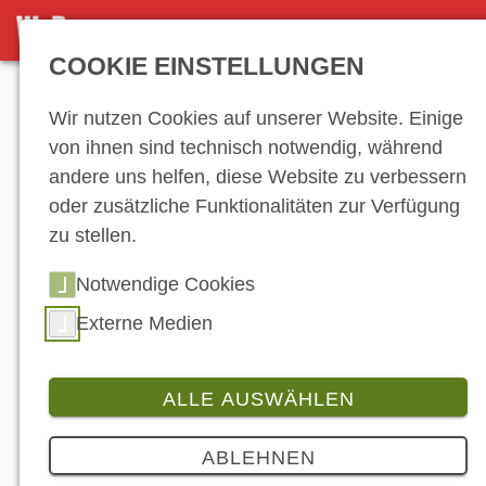
NEWS-ARCHIV
COOKIE EINSTELLUNGEN
Anzeige
Wir nutzen Cookies auf unserer Website. Einige
von ihnen sind technisch notwendig, während
andere uns helfen, diese Website zu verbessern
News-Archiv
oder zusätzliche Funktionalitäten zur Verfügung
zu stellen.
Notwendige Cookies
…
43
44
45
46
47
48
49
50
51
52
53
54
55
56
57
58
Externe Medien
59
60
61
62
63
64
65
66
67
68
69
70
71
72
73
74
75
76
ALLE AUSWÄHLEN
77
78
79
80
81
82
ABLEHNEN