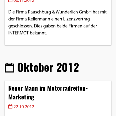
06.11.2012
Einverständnis-Optionen des Benutzers
Die Firma Paaschburg & Wunderlich GmbH hat mit
Cookie Laufzeit:
der Firma Kellermann einen Lizenzvertrag
1 Jahr
geschlossen. Dies gaben beide Firmen auf der
INTERMOT bekannt.
EXTERNE MEDIEN
Um Inhalte von Videoplattformen und
Social Media Plattformen anzeigen zu
Oktober 2012
können, werden von diesen externen
Medien Cookies gesetzt.
Neuer Mann im Motorradreifen-
YouTube
Marketing
Vimeo
22.10.2012