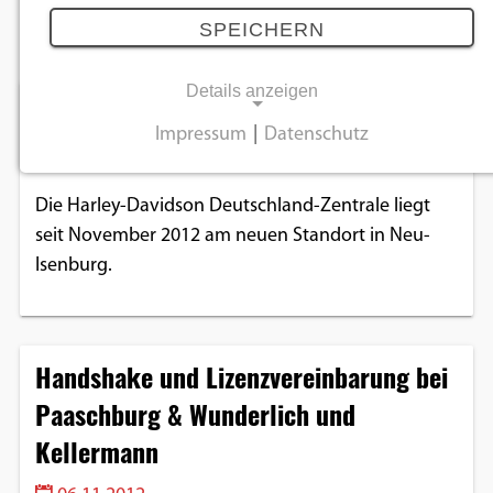
November 2012
SPEICHERN
Details anzeigen
Harley-Davidson ist umgezogen
Impressum
|
Datenschutz
19.11.2012
NOTWENDIGE COOKIES
Notwendige Cookies ermöglichen
Die Harley-Davidson Deutschland-Zentrale liegt
grundlegende Funktionen und sind für die
seit November 2012 am neuen Standort in Neu-
einwandfreie Funktion der Website
Isenburg.
erforderlich.
Einverständnis-Cookie
Handshake und Lizenzvereinbarung bei
Name:
Paaschburg & Wunderlich und
cookie_consent
Kellermann
Zweck:
Dieser Cookie speichert die ausgewählten