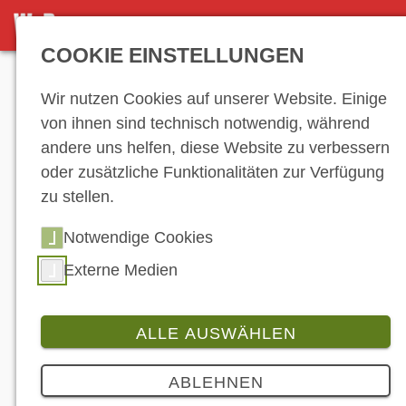
NEWS-ARCHIV
COOKIE EINSTELLUNGEN
Anzeige
Wir nutzen Cookies auf unserer Website. Einige
von ihnen sind technisch notwendig, während
andere uns helfen, diese Website zu verbessern
News-Archiv
oder zusätzliche Funktionalitäten zur Verfügung
zu stellen.
Notwendige Cookies
…
43
44
45
46
47
48
49
50
51
52
53
54
55
56
57
58
Externe Medien
59
60
61
62
63
64
65
66
67
68
69
70
71
72
73
74
75
76
ALLE AUSWÄHLEN
77
78
79
80
81
82
ABLEHNEN