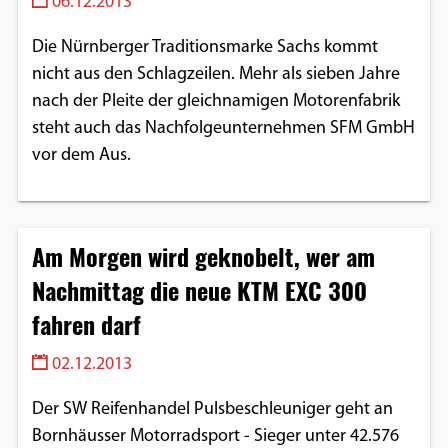
06.12.2013
Einverständnis-Optionen des Benutzers
Die Nürnberger Traditionsmarke Sachs kommt
Cookie Laufzeit:
nicht aus den Schlagzeilen. Mehr als sieben Jahre
1 Jahr
nach der Pleite der gleichnamigen Motorenfabrik
steht auch das Nachfolgeunternehmen SFM GmbH
vor dem Aus.
EXTERNE MEDIEN
Um Inhalte von Videoplattformen und
Social Media Plattformen anzeigen zu
Am Morgen wird geknobelt, wer am
können, werden von diesen externen
Nachmittag die neue KTM EXC 300
Medien Cookies gesetzt.
fahren darf
YouTube
02.12.2013
Der SW Reifenhandel Pulsbeschleuniger geht an
Vimeo
Bornhäusser Motorradsport - Sieger unter 42.576