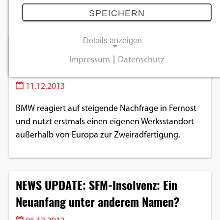
Dezember 2013
SPEICHERN
Details anzeigen
BMW produziert Motorräder für
Impressum
|
Datenschutz
Thailand an Ort und Stelle
NOTWENDIGE COOKIES
11.12.2013
Notwendige Cookies ermöglichen
grundlegende Funktionen und sind für die
BMW reagiert auf steigende Nachfrage in Fernost
einwandfreie Funktion der Website
und nutzt erstmals einen eigenen Werksstandort
erforderlich.
außerhalb von Europa zur Zweiradfertigung.
Einverständnis-Cookie
Name:
NEWS UPDATE: SFM-Insolvenz: Ein
cookie_consent
Neuanfang unter anderem Namen?
Zweck:
Dieser Cookie speichert die ausgewählten