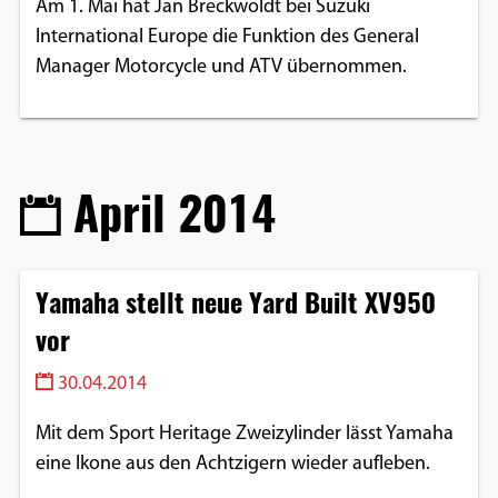
Am 1. Mai hat Jan Breckwoldt bei Suzuki
Einverständnis-Optionen des Benutzers
International Europe die Funktion des General
Manager Motorcycle und ATV übernommen.
Cookie Laufzeit:
1 Jahr
April 2014
EXTERNE MEDIEN
Um Inhalte von Videoplattformen und
Social Media Plattformen anzeigen zu
können, werden von diesen externen
Yamaha stellt neue Yard Built XV950
Medien Cookies gesetzt.
vor
YouTube
30.04.2014
Mit dem Sport Heritage Zweizylinder lässt Yamaha
Vimeo
eine Ikone aus den Achtzigern wieder aufleben.