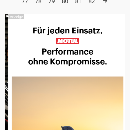
77
78
79
80
81
82
Anzeige