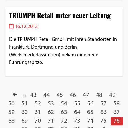
TRIUMPH Retail unter neuer Leitung
16.12.2013
Die TRIUMPH Retail GmbH mit ihren Standorten in
Frankfurt, Dortmund und Berlin
(Werksniederlassungen) bekam eine neue
Führungsspitze.
…
43
44
45
46
47
48
49
50
51
52
53
54
55
56
57
58
59
60
61
62
63
64
65
66
67
68
69
70
71
72
73
74
75
76