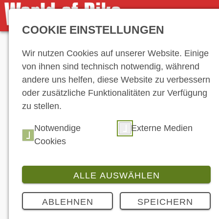
COOKIE EINSTELLUNGEN
Anzeige
Wir nutzen Cookies auf unserer Website. Einige
von ihnen sind technisch notwendig, während
andere uns helfen, diese Website zu verbessern
oder zusätzliche Funktionalitäten zur Verfügung
zu stellen.
News-Ar
Notwendige
Externe Medien
Cookies
…
43
ALLE AUSWÄHLEN
51
52
53
61
62
63
ABLEHNEN
SPEICHERN
71
72
73