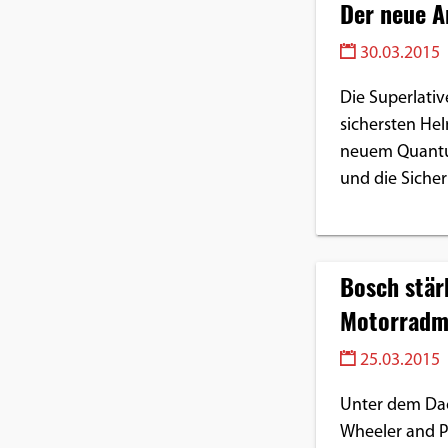
Der neue 
Benutzers
Cookie
30.03.2015
Laufzeit:
1 Jahr
Die Superlativ
sichersten He
neuem Quantum
und die Siche
EXTERNE MEDIEN
Um Inhalte von Videoplattformen und
Social Media Plattformen anzeigen zu
können, werden von diesen externen
Bosch stär
Medien Cookies gesetzt.
Motorradm
YouTube
25.03.2015
Unter dem Dac
Vimeo
Wheeler and P