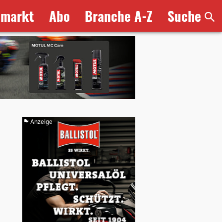
bmarkt
Abo
Branche A-Z
Suche
Anzeige