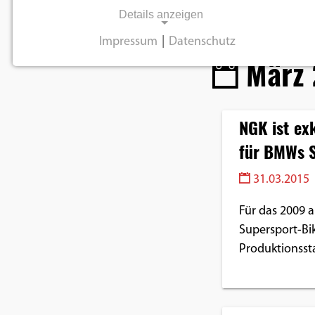
Details anzeigen
Impressum
|
Datenschutz
März 
NOTWENDIGE COOKIES
Notwendige Cookies ermöglichen
grundlegende Funktionen und sind für die
einwandfreie Funktion der Website
NGK ist ex
erforderlich.
für BMWs 
Einverständnis-Cookie
31.03.2015
Name:
Für das 2009 
cookie_consent
Supersport-Bik
Produktionssta
Zweck:
Dieser Cookie speichert die
ausgewählten
Einverständnis-Optionen des