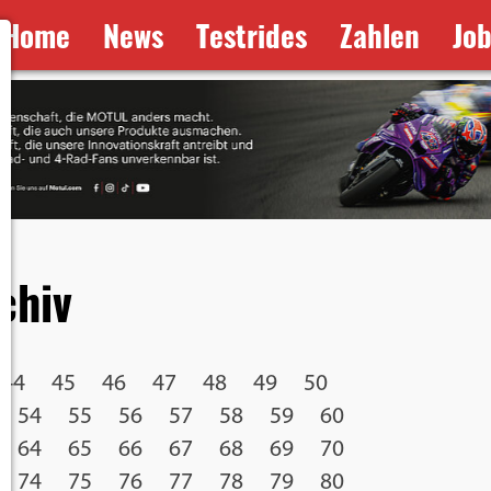
Home
News
Testrides
Zahlen
Jo
chiv
44
45
46
47
48
49
50
54
55
56
57
58
59
60
64
65
66
67
68
69
70
74
75
76
77
78
79
80