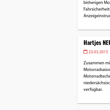
bisherigen Mo
Google Maps
Fahrsicherheit
Anzeigeinstru
Anbieter:
Google
Hartjes NE
23.03.2015
Zusammen mit 
Motorradsaiso
Motorradtechn
niedersächsisc
verfügbar.