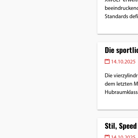
XWOLF erweite
beeindruckende
Google Maps
Standards defi
Anbieter:
Google
Die sport
14.10.2025
Die vierzylind
dem letzten M
Hubraumklasse
Stil, Spee
14.10.2025