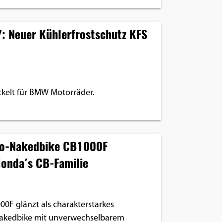
: Neuer Kühlerfrostschutz KFS
ckelt für BMW Motorräder.
ro-Nakedbike CB1000F
Honda´s CB-Familie
0F glänzt als charakterstarkes
Nakedbike mit unverwechselbarem