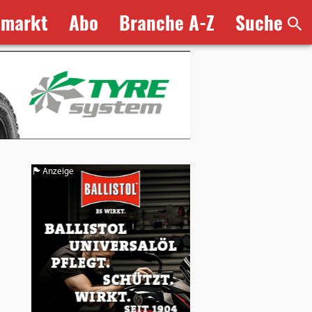
bmarkt
Abo
Branche A-Z
Suche
Anzeige