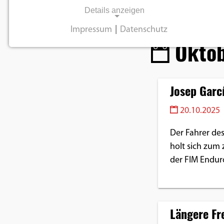
Details anzeigen
Impressum
|
Datenschutz
Oktob
NOTWENDIGE COOKIES
Notwendige Cookies ermöglichen
grundlegende Funktionen und sind für die
einwandfreie Funktion der Website
Josep Garc
erforderlich.
20.10.2025
Einverständnis-Cookie
Der Fahrer de
holt sich zum 
Name:
cookie_consent
der FIM Endur
Zweck:
Dieser Cookie speichert die
ausgewählten
Längere Fr
Einverständnis-Optionen des