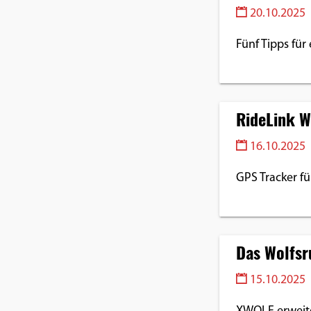
Benutzers
20.10.2025
Cookie
Fünf Tipps für
Laufzeit:
1 Jahr
RideLink 
EXTERNE MEDIEN
16.10.2025
Um Inhalte von Videoplattformen und
Social Media Plattformen anzeigen zu
GPS Tracker fü
können, werden von diesen externen
Medien Cookies gesetzt.
YouTube
Das Wolfsr
15.10.2025
Vimeo