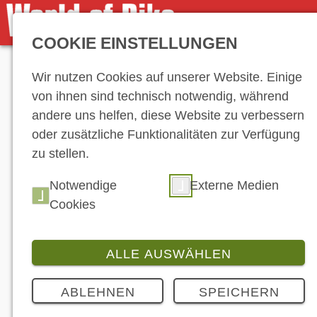
COOKIE EINSTELLUNGEN
Anzeige
Wir nutzen Cookies auf unserer Website. Einige
von ihnen sind technisch notwendig, während
andere uns helfen, diese Website zu verbessern
oder zusätzliche Funktionalitäten zur Verfügung
zu stellen.
News-Ar
Notwendige
Externe Medien
Cookies
1
2
ALLE AUSWÄHLEN
12
13
14
22
23
24
ABLEHNEN
SPEICHERN
32
33
3