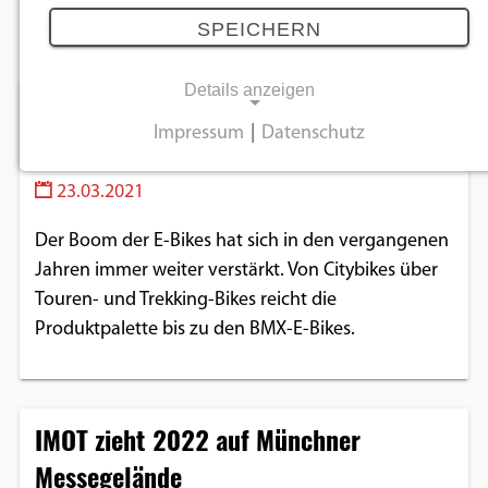
März 2021
SPEICHERN
Details anzeigen
S-Pedelecs: Wenn das Fahrrad zum
Impressum
|
Datenschutz
Kraftfahrzeug wird
NOTWENDIGE COOKIES
23.03.2021
Notwendige Cookies ermöglichen
grundlegende Funktionen und sind für die
Der Boom der E-Bikes hat sich in den vergangenen
einwandfreie Funktion der Website
Jahren immer weiter verstärkt. Von Citybikes über
erforderlich.
Touren- und Trekking-Bikes reicht die
Produktpalette bis zu den BMX-E-Bikes.
Einverständnis-Cookie
Name:
cookie_consent
IMOT zieht 2022 auf Münchner
Zweck:
Messegelände
Dieser Cookie speichert die ausgewählten