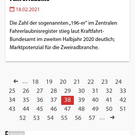
18.02.2021
Die Zahl der sogenannten „196-er“ im Zentralen
Fahrerlaubnisregister stieg laut Kraftfahrt-
Bundesamt im zweiten Halbjahr 2020 deutlich;
Marktpotenzial für die Zweiradbranche.
…
18
19
20
21
22
23
24
25
26
27
28
29
30
31
32
33
34
35
36
37
38
39
40
41
42
43
44
45
46
47
48
49
50
51
52
53
54
55
56
57
…
Anzeige