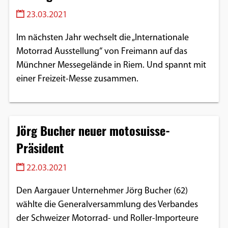
Einverständnis-Optionen des Benutzers
23.03.2021
Cookie Laufzeit:
Im nächsten Jahr wechselt die „Internationale
1 Jahr
Motorrad Ausstellung“ von Freimann auf das
Münchner Messegelände in Riem. Und spannt mit
einer Freizeit-Messe zusammen.
EXTERNE MEDIEN
Um Inhalte von Videoplattformen und
Social Media Plattformen anzeigen zu
Jörg Bucher neuer motosuisse-
können, werden von diesen externen
Präsident
Medien Cookies gesetzt.
22.03.2021
YouTube
Den Aargauer Unternehmer Jörg Bucher (62)
wählte die Generalversammlung des Verbandes
Vimeo
der Schweizer Motorrad- und Roller-Importeure