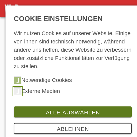
NEWS-ARCHIV
COOKIE EINSTELLUNGEN
Anzeige
Wir nutzen Cookies auf unserer Website. Einige
von ihnen sind technisch notwendig, während
andere uns helfen, diese Website zu verbessern
News-Archiv
oder zusätzliche Funktionalitäten zur Verfügung
zu stellen.
Notwendige Cookies
…
18
19
20
21
22
23
24
25
26
27
28
29
30
31
32
33
Externe Medien
34
35
36
37
38
39
40
41
42
43
44
45
46
47
48
49
50
51
ALLE AUSWÄHLEN
52
53
54
55
56
57
…
ABLEHNEN