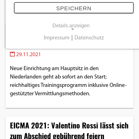
November 2021
SPEICHERN
Details anzeigen
Yamaha trainiert Händler in neuer
Impressum
|
Datenschutz
Europa-Akademie
NOTWENDIGE COOKIES
29.11.2021
Notwendige Cookies ermöglichen
grundlegende Funktionen und sind für die
Neue Einrichtung am Hauptsitz in den
einwandfreie Funktion der Website
Niederlanden geht ab sofort an den Start;
erforderlich.
reichhaltiges Trainingsprogramm inklusive Online-
gestützter Vermittlungsmethoden.
Einverständnis-Cookie
Name:
cookie_consent
EICMA 2021: Valentino Rossi lässt sich
Zweck:
zum Abschied gebührend feiern
Dieser Cookie speichert die ausgewählten