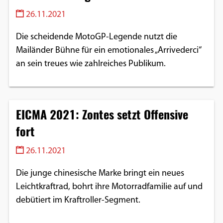
Einverständnis-Optionen des Benutzers
26.11.2021
Cookie Laufzeit:
Die scheidende MotoGP-Legende nutzt die
1 Jahr
Mailänder Bühne für ein emotionales „Arrivederci“
an sein treues wie zahlreiches Publikum.
EXTERNE MEDIEN
Um Inhalte von Videoplattformen und
EICMA 2021: Zontes setzt Offensive
Social Media Plattformen anzeigen zu
fort
können, werden von diesen externen
Medien Cookies gesetzt.
26.11.2021
YouTube
Die junge chinesische Marke bringt ein neues
Leichtkraftrad, bohrt ihre Motorradfamilie auf und
debütiert im Kraftroller-Segment.
Vimeo