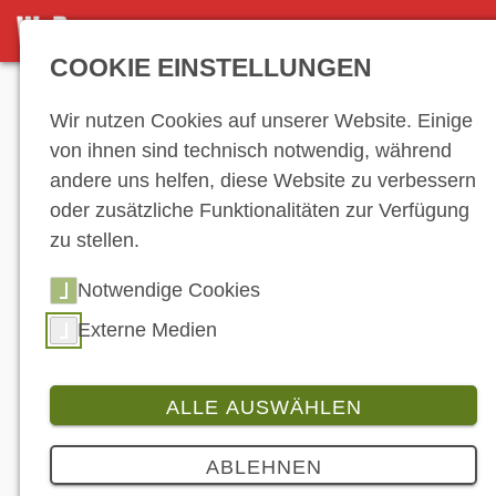
NEWS-ARCHIV
COOKIE EINSTELLUNGEN
Anzeige
Wir nutzen Cookies auf unserer Website. Einige
von ihnen sind technisch notwendig, während
andere uns helfen, diese Website zu verbessern
News-Archiv
oder zusätzliche Funktionalitäten zur Verfügung
zu stellen.
Notwendige Cookies
…
12
13
14
15
16
17
18
19
20
21
22
23
24
25
26
27
Externe Medien
28
29
30
31
32
33
34
35
36
37
38
39
40
41
42
43
44
45
ALLE AUSWÄHLEN
46
47
48
49
50
51
…
ABLEHNEN