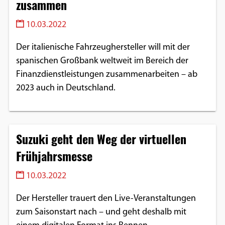
zusammen
Einverständnis-Optionen des Benutzers
10.03.2022
Cookie Laufzeit:
1 Jahr
Der italienische Fahrzeughersteller will mit der
spanischen Großbank weltweit im Bereich der
Finanzdienstleistungen zusammenarbeiten – ab
2023 auch in Deutschland.
EXTERNE MEDIEN
Um Inhalte von Videoplattformen und
Social Media Plattformen anzeigen zu
können, werden von diesen externen
Suzuki geht den Weg der virtuellen
Medien Cookies gesetzt.
Frühjahrsmesse
YouTube
10.03.2022
Der Hersteller trauert den Live-Veranstaltungen
Vimeo
zum Saisonstart nach – und geht deshalb mit