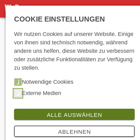
NEWS-ARCHIV
COOKIE EINSTELLUNGEN
Anzeige
Wir nutzen Cookies auf unserer Website. Einige
von ihnen sind technisch notwendig, während
andere uns helfen, diese Website zu verbessern
News-Archiv
oder zusätzliche Funktionalitäten zur Verfügung
zu stellen.
Notwendige Cookies
…
10
11
12
13
14
15
16
17
18
19
20
21
22
23
24
25
Externe Medien
26
27
28
29
30
31
32
33
34
35
36
37
38
39
40
41
42
43
ALLE AUSWÄHLEN
44
45
46
47
48
49
…
ABLEHNEN