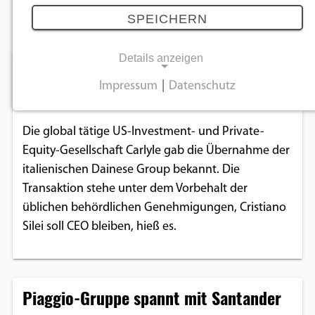
März 2022
SPEICHERN
Details anzeigen
Carlyle kauft Dainese
Impressum
|
Datenschutz
14.03.2022
NOTWENDIGE COOKIES
Notwendige Cookies ermöglichen
Die global tätige US-Investment- und Private-
grundlegende Funktionen und sind für die
Equity-Gesellschaft Carlyle gab die Übernahme der
einwandfreie Funktion der Website
italienischen Dainese Group bekannt. Die
erforderlich.
Transaktion stehe unter dem Vorbehalt der
üblichen behördlichen Genehmigungen, Cristiano
Einverständnis-Cookie
Silei soll CEO bleiben, hieß es.
Name:
cookie_consent
Piaggio-Gruppe spannt mit Santander
Zweck:
Dieser Cookie speichert die ausgewählten