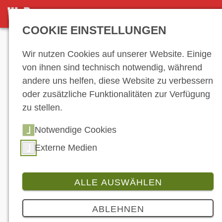
NEWS-ARCHIV
COOKIE EINSTELLUNGEN
Anzeige
Wir nutzen Cookies auf unserer Website. Einige
von ihnen sind technisch notwendig, während
andere uns helfen, diese Website zu verbessern
News-Archiv
oder zusätzliche Funktionalitäten zur Verfügung
zu stellen.
Notwendige Cookies
…
7
8
9
10
11
12
13
14
15
16
17
18
19
20
21
22
23
Externe Medien
24
25
26
27
28
29
30
31
32
33
34
35
36
37
38
39
40
41
ALLE AUSWÄHLEN
42
43
44
45
46
…
ABLEHNEN