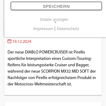
Dezember 2024
SPEICHERN
Details anzeigen
Pirelli präsentiert zwei neue
Impressum
|
Datenschutz
Reifenmodelle
NOTWENDIGE COOKIES
19.12.2024
Notwendige Cookies ermöglichen
grundlegende Funktionen und sind für die
Der neue DIABLO POWERCRUISER ist Pirellis
einwandfreie Funktion der Website
sportliche Interpretation eines Custom-Touring-
erforderlich.
Reifens für leistungsstarke Cruiser und Bagger,
während der neue SCORPION MX32 MID SOFT der
Einverständnis-Cookie
Nachfolger von Pirellis erfolgreichstem Produkt in
der Motocross-Weltmeisterschaft ist.
Name:
cookie_consent
Zweck:
Dieser Cookie speichert die ausgewählten