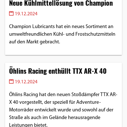
Neue Kühlmittellösung von Champion
Einverständnis-Optionen des Benutzers
19.12.2024
Cookie Laufzeit:
1 Jahr
Champion Lubricants hat ein neues Sortiment an
umweltfreundlichen Kühl- und Frostschutzmitteln
auf den Markt gebracht.
EXTERNE MEDIEN
Um Inhalte von Videoplattformen und
Social Media Plattformen anzeigen zu
Öhlins Racing enthüllt TTX AR-X 40
können, werden von diesen externen
Medien Cookies gesetzt.
19.12.2024
Öhlins Racing hat den neuen Stoßdämpfer TTX AR-
YouTube
X 40 vorgestellt, der speziell für Adventure-
Motorräder entwickelt wurde und sowohl auf der
Vimeo
Straße als auch im Gelände herausragende
Leistungen bietet.