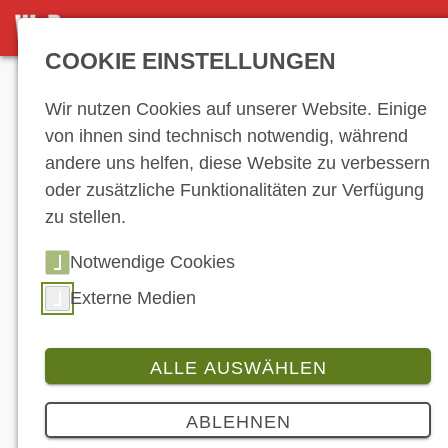
NEWS-ARCHIV
COOKIE EINSTELLUNGEN
Anzeige
Wir nutzen Cookies auf unserer Website. Einige
von ihnen sind technisch notwendig, während
andere uns helfen, diese Website zu verbessern
News-Archiv
oder zusätzliche Funktionalitäten zur Verfügung
zu stellen.
Notwendige Cookies
1
2
3
4
5
6
7
8
9
10
11
12
13
14
15
16
17
18
19
Externe Medien
20
21
22
23
24
25
26
27
28
29
30
31
32
33
34
35
36
37
ALLE AUSWÄHLEN
38
39
40
…
ABLEHNEN