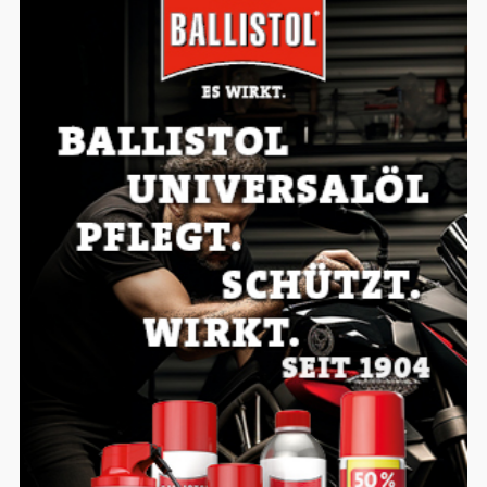
Einverständnis-Optionen des Benutzers
Cookie Laufzeit:
1 Jahr
EXTERNE MEDIEN
Um Inhalte von Videoplattformen und
Social Media Plattformen anzeigen zu
können, werden von diesen externen
Medien Cookies gesetzt.
YouTube
Vimeo